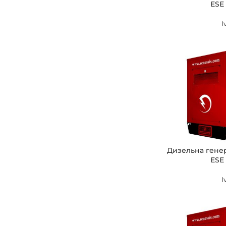
ESE 
I
Дизельна гене
ESE 
I