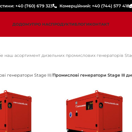
стини: +40 (760) 679 323
Комерційний: +40 (744) 577 418
ДОДОМУ
ПРО НАС
ПРОДУКТИ
БЛОГИ
КОНТАКТ
е наш асортимент дизельних промислових генераторів Stage
і генератори Stage III
Промислові генератори Stage III д