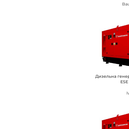
Ba
Дизельна гене
ESE 
I