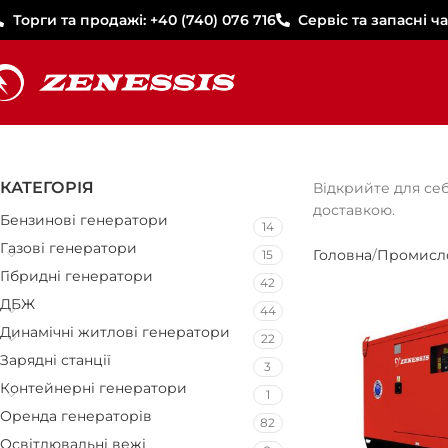
Торги та продажі: +40 (740) 076 716
Сервіс та запасні ча
КАТЕГОРІЯ
Відкрийте для себ
доставкою.
Бензинові генератори
14
Газові генератори
Головна
Промислов
15
Гібридні генератори
42
ДБЖ
44
Динамічні житлові генератори
22
Зарядні станції
3
Контейнерні генератори
1
Оренда генераторів
82
Освітлювальні вежі