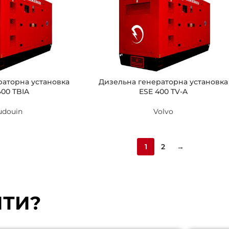
раторна установка
Дизельна генераторна установка
400 TBIA
ESE 400 TV-A
udouin
Volvo
1
2
→
ЙТИ?