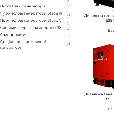
2
Портативні генератори
15
Промислові генератори Stage III
38
Дизельна гене
ESE 
Промислові генератори Stage V
71
Системи зберігання енергії (ESS)
4
Ba
Спецпроекти
13
Стаціонарні промислові
128
генератори
Дизельна гене
ESE 
Ba