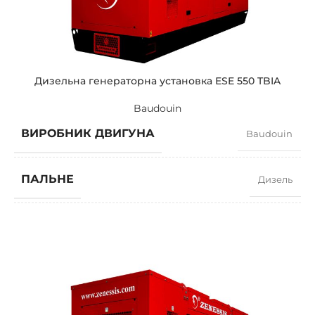
ПОТУЖНІСТЬ (КВА)
275 / 250
ПОТУЖНІСТЬ (КВТ)
242 / 219
Дизельна генераторна установка ESE 550 TBIA
Baudouin
ЗРАЗКОВИЙ
ZEN 280 TV-A
ВИРОБНИК ДВИГУНА
Baudouin
БРЕНДІ
Volvo
ПАЛЬНЕ
Дизель
КОЕФІЦІЄНТ ПОТУЖНОСТІ
0,8
ШВИДКІСТЬ
1500 RPM