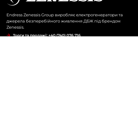
Endress Zenessis Group виробляє електрогенератори та
джерела безперебійного живлення ДБЖ під брендом
Zenessis.
Торги та продажі: +40 (740) 076 716
Сервіс та запасні частини: +40 (760) 679 323
Комерційний: +40 (744) 577 418
office@endress-group.ro
КОМПАНІЯ
Про нас
Історичний
Продукти
БЛОГИ
контакт