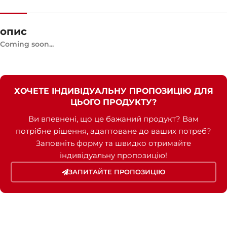
ШВИДКІСТЬ
1500 RPM
опис
Coming soon...
СИЛА СТРУМУ
574,2
СТАНДАРТНА НАПРУГА
400 / 230 V
ХОЧЕТЕ ІНДИВІДУАЛЬНУ ПРОПОЗИЦІЮ ДЛЯ
ЦЬОГО ПРОДУКТУ?
ПОТУЖНІСТЬ (КВА)
440 / 390
Ви впевнені, що це бажаний продукт? Вам
потрібне рішення, адаптоване до ваших потреб?
Заповніть форму та швидко отримайте
ПОТУЖНІСТЬ (КВТ)
352 / 317
індивідуальну пропозицію!
ЗАПИТАЙТЕ ПРОПОЗИЦІЮ
ЗРАЗКОВИЙ
ZEN 440 TBIA
БРЕНДІ
Baudouin