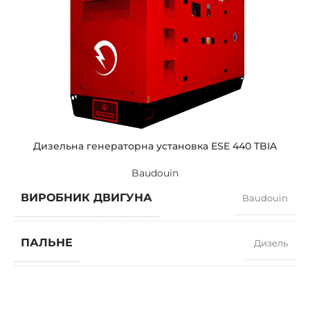
СИЛА СТРУМУ
717,8
СТАНДАРТНА НАПРУГА
400 / 230 V
ПОТУЖНІСТЬ (КВА)
550 / 495
ПОТУЖНІСТЬ (КВТ)
440 / 396
Дизельна генераторна установка ESE 440 TBIA
Baudouin
ЗРАЗКОВИЙ
ZEN 550 TBIA
ВИРОБНИК ДВИГУНА
Baudouin
БРЕНДІ
Baudouin
ПАЛЬНЕ
Дизель
КОЕФІЦІЄНТ ПОТУЖНОСТІ
0,8