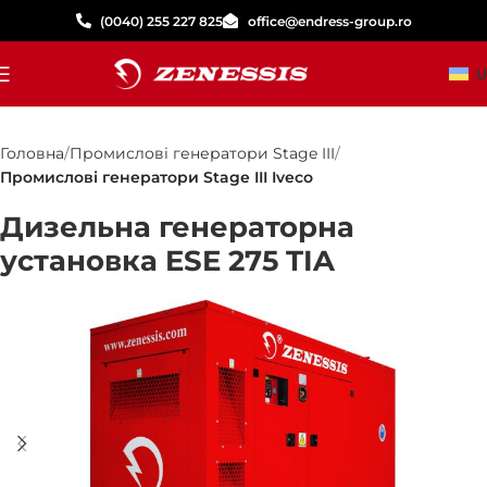
(0040) 255 227 825
office@endress-group.ro
U
Головна
Промислові генератори Stage III
Промислові генератори Stage III Iveco
Дизельна генераторна
установка ESE 275 TIA