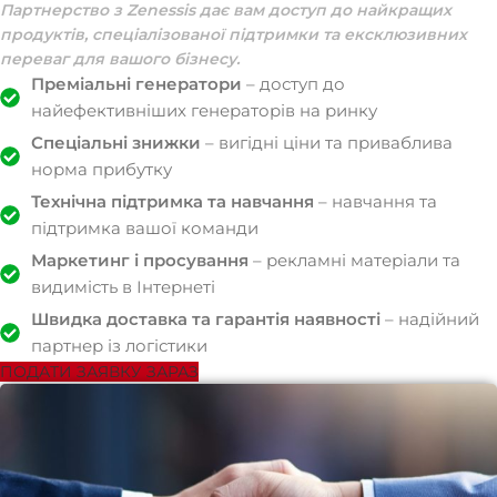
Партнерство з Zenessis дає вам доступ до найкращих
продуктів, спеціалізованої підтримки та ексклюзивних
переваг для вашого бізнесу.
Преміальні генератори
– доступ до
найефективніших генераторів на ринку
Спеціальні знижки
– вигідні ціни та приваблива
норма прибутку
Технічна підтримка та навчання
– навчання та
підтримка вашої команди
Маркетинг і просування
– рекламні матеріали та
видимість в Інтернеті
Швидка доставка та гарантія наявності
– надійний
партнер із логістики
ПОДАТИ ЗАЯВКУ ЗАРАЗ