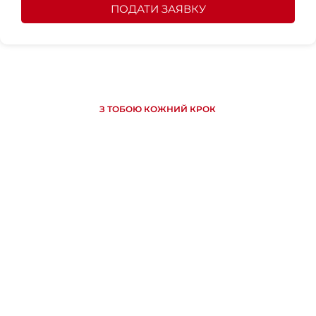
ПОДАТИ ЗАЯВКУ
З ТОБОЮ КОЖНИЙ КРОК
Відкрийте для себе наші
інноваційні рішення для вашого
бізнесу!
Незалежно від ваших потреб, ми готові надати вам
високоякісні продукти та послуги відповідно до ваших
конкретних вимог. Працюйте з нами, щоб отримати
найкращі рішення та захистити свої інвестиції!
ДЛЯ БІЛЬШЕ ІНФОРМАЦІЇ ЗВ'ЯЖІТЬСЯ З НАМИ