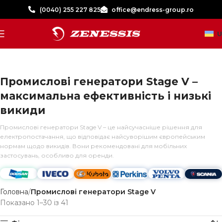
(0040) 255 227 825
office@endress-group.ro
U
Промислові генератори Stage V –
максимальна ефективність і низькі
викиди
Промислові генератори Stage V – це найсучасніше рішення для
електропостачання, що відповідає найсуворішим європейським
нормам щодо викидів. Вони рекомендовані для мобільних
застосувань, особливо для оренди.
Головна
Промислові генератори Stage V
Показано 1–30 із 41