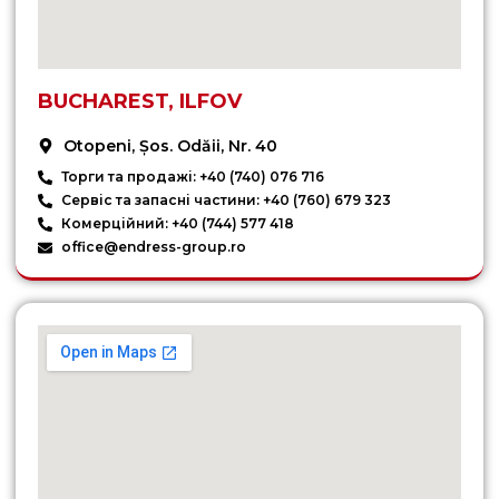
BUCHAREST, ILFOV
Otopeni, Șos. Odăii, Nr. 40
Торги та продажі: +40 (740) 076 716
Сервіс та запасні частини: +40 (760) 679 323
Комерційний: +40 (744) 577 418
office@endress-group.ro