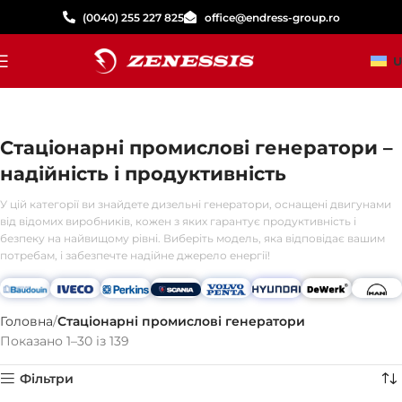
(0040) 255 227 825
office@endress-group.ro
U
Стаціонарні промислові генератори –
надійність і продуктивність
У цій категорії ви знайдете дизельні генератори, оснащені двигунами
від відомих виробників, кожен з яких гарантує продуктивність і
безпеку на найвищому рівні. Виберіть модель, яка відповідає вашим
потребам, і забезпечте надійне джерело енергії!
Головна
Стаціонарні промислові генератори
Показано 1–30 із 139
Фільтри