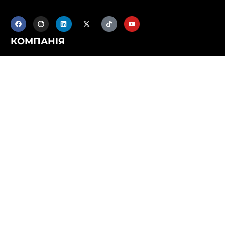
КОМПАНІЯ
Про нас
Історичний
Продукти
БЛОГИ
контакт
Стати дилером
ПРОДУКТИ ТА ПОСЛУГИ
виконання
Дизайн
Тестування
Доставка та встановлення
Сервіс і технічне обслуговування