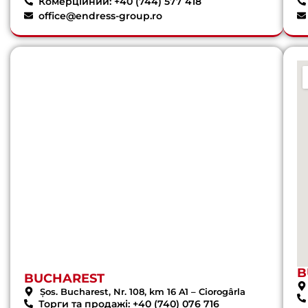
Комерційний: +40 (744) 577 418
office@endress-group.ro
B
BUCHAREST
Șos. Bucharest, Nr. 108, km 16 A1 – Ciorogârla
Торги та продажі: +40 (740) 076 716