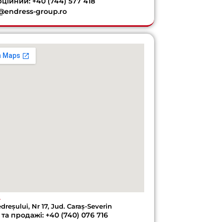
ційний: +40 (744) 577 418
e@endress-group.ro
A
edreșului, Nr 17, Jud. Caraș-Severin
та продажі: +40 (740) 076 716