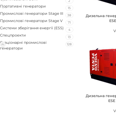
2
Портативні генератори
15
Промислові генератори Stage III
38
Дизельна гене
ESE
Промислові генератори Stage V
71
Системи зберігання енергії (ESS)
4
V
Спецпроекти
13
Стаціонарні промислові
128
генератори
Дизельна гене
ESE
V