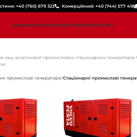
стини: +40 (760) 679 323
Комерційний: +40 (744) 577 418
ДОДОМУ
ПРО НАС
ПРОДУКТИ
БЛОГИ
КОНТАКТ
е наш асортимент промислових стаціонарних генераторів Vo
ою.
рні промислові генератори
Стаціонарні промислові генера