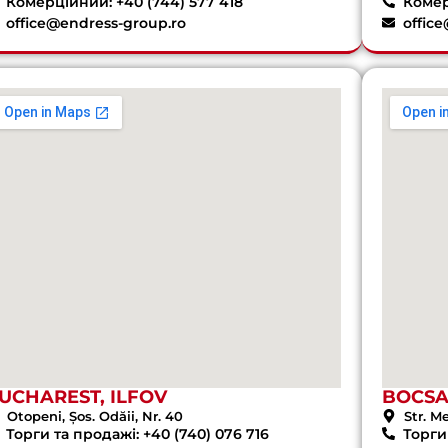
Комерційний: +40 (744) 577 418
Комер
office@endress-group.ro
offic
UCHAREST, ILFOV
BOCS
Otopeni, Șos. Odăii, Nr. 40
Str. M
Торги та продажі: +40 (740) 076 716
Торги 