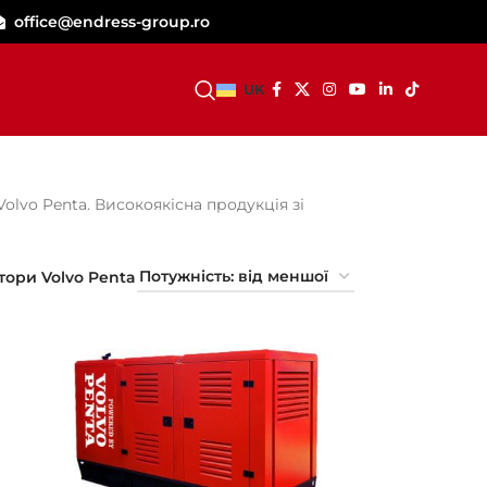
office@endress-group.ro
СТАТИ ДИЛЕРОМ
UK
lvo Penta. Високоякісна продукція зі
тори Volvo Penta