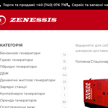
Торги та продажі: +40 (740) 076 716
Сервіс та запасні ча
КАТЕГОРІЯ
Відкрийте для себ
швидкою доставк
Бензинові генератори
14
Газові генератори
Головна
Стаціона
15
Гібридні генератори
42
ДБЖ
44
Динамічні житлові генератори
22
Зарядні станції
3
Контейнерні генератори
1
Оренда генераторів
82
Освітлювальні вежі