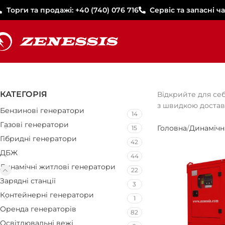
Торги та продажі: +40 (740) 076 716
Сервіс та запасні ча
КАТЕГОРІЯ
Відкрийте для се
з швидкою достав
Бензинові генератори
14
Газові генератори
Головна
Динамічн
15
Гібридні генератори
42
ДБЖ
44
Динамічні житлові генератори
22
Зарядні станції
3
Контейнерні генератори
1
Оренда генераторів
82
Освітлювальні вежі