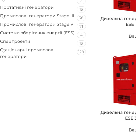
2
Портативні генератори
15
Промислові генератори Stage III
38
Дизельна гене
ESE 
Промислові генератори Stage V
71
Системи зберігання енергії (ESS)
4
Ba
Спецпроекти
13
Стаціонарні промислові
128
генератори
Дизельна гене
ESE 
Ba