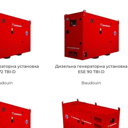
раторна установка
Дизельна генераторна установка
72 TBI-D
ESE 90 TBI-D
udouin
Baudouin