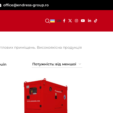
office@endress-group.ro
СТАТИ ДИЛЕРОМ
UK
итлових приміщень. Високоякісна продукція
ouin