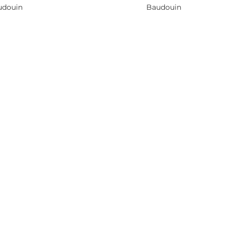
udouin
Baudouin