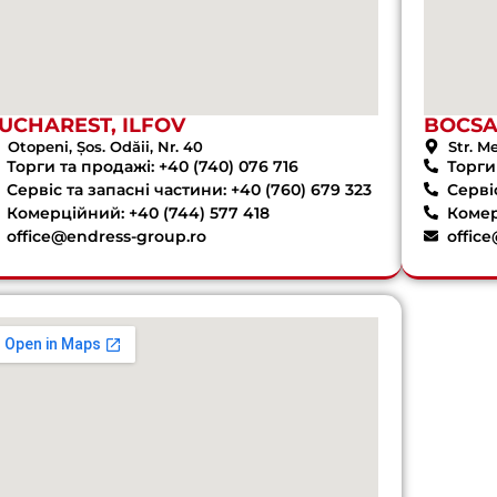
UCHAREST, ILFOV
BOCS
Otopeni, Șos. Odăii, Nr. 40
Str. M
Торги та продажі: +40 (740) 076 716
Торги 
Сервіс та запасні частини: +40 (760) 679 323
Сервіс
Комерційний: +40 (744) 577 418
Комер
office@endress-group.ro
offic