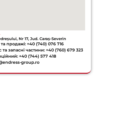
A
edreșului, Nr 17, Jud. Caraș-Severin
та продажі: +40 (740) 076 716
 та запасні частини: +40 (760) 679 323
ційний: +40 (744) 577 418
e@endress-group.ro