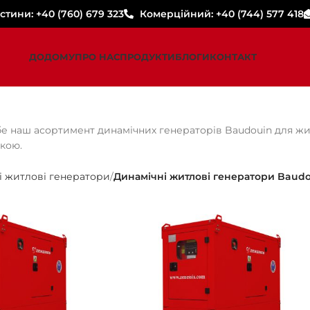
стини: +40 (760) 679 323
Комерційний: +40 (744) 577 418
ДОДОМУ
ПРО НАС
ПРОДУКТИ
БЛОГИ
КОНТАКТ
бе наш асортимент динамічних генераторів Baudouin для ж
кою.
і житлові генератори
Динамічні житлові генератори Baud