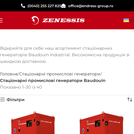
(0040) 255 227 825
office@endress-group.ro
U
Відкрийте для себе наш асортимент стаціонарних
генераторів Baudouin Industrial. Високоякісна продукція зі
швидкою доставкою.
Головна
Стаціонарні промислові генератори
Стаціонарні промислові генератори Baudouin
Показано 1–30 із 40
Фільтри