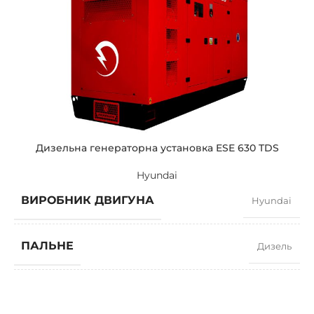
СИЛА СТРУМУ
2936
СТАНДАРТНА НАПРУГА
400 / 230 V
ПОТУЖНІСТЬ (КВА)
2250 / 2025
ПОТУЖНІСТЬ (КВТ)
1800 / 1620
Дизельна генераторна установка ESE 630 TDS
Hyundai
ЗРАЗКОВИЙ
ZEN 2250 TBI
ВИРОБНИК ДВИГУНА
Hyundai
БРЕНДІ
Baudouin
ПАЛЬНЕ
Дизель
КОЕФІЦІЄНТ ПОТУЖНОСТІ
0,8