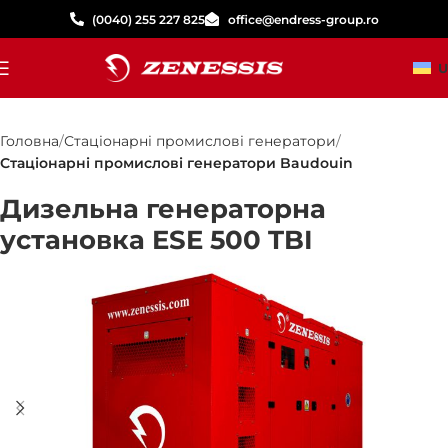
(0040) 255 227 825
office@endress-group.ro
U
Головна
Стаціонарні промислові генератори
Стаціонарні промислові генератори Baudouin
Дизельна генераторна
установка ESE 500 TBI