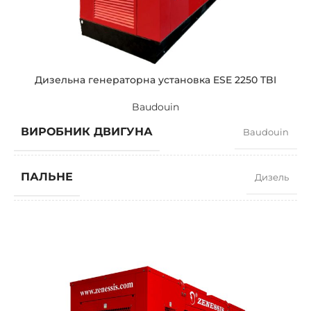
ПОТУЖНІСТЬ (КВА)
1900 / 1710
ПОТУЖНІСТЬ (КВТ)
1520 / 1368
Дизельна генераторна установка ESE 2250 TBI
Baudouin
ЗРАЗКОВИЙ
ZEN 1900 TBI
ВИРОБНИК ДВИГУНА
Baudouin
БРЕНДІ
Baudouin
ПАЛЬНЕ
Дизель
КОЕФІЦІЄНТ ПОТУЖНОСТІ
0,8
ШВИДКІСТЬ
1500 RPM