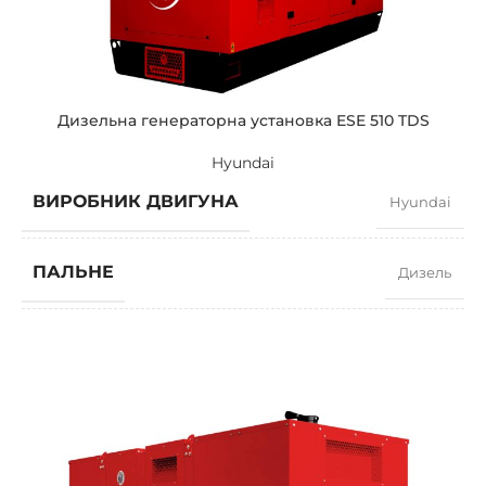
ПОТУЖНІСТЬ (КВА)
650 / 585
ПОТУЖНІСТЬ (КВТ)
520 / 468
Дизельна генераторна установка ESE 510 TDS
Hyundai
ЗРАЗКОВИЙ
ZEN 650 TV
ВИРОБНИК ДВИГУНА
Hyundai
БРЕНДІ
Volvo
ПАЛЬНЕ
Дизель
КОЕФІЦІЄНТ ПОТУЖНОСТІ
0,8
ШВИДКІСТЬ
1500 RPM
СИЛА СТРУМУ
665