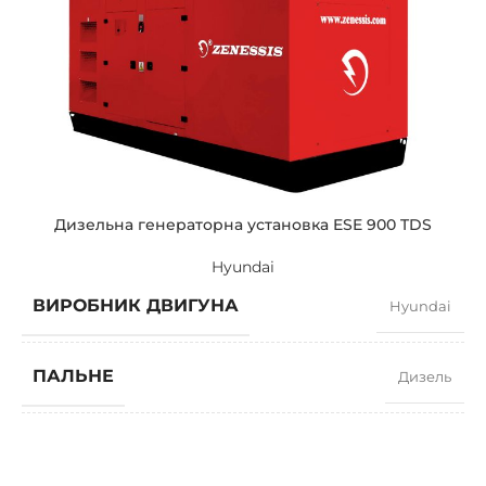
СТАНДАРТНА НАПРУГА
400 / 230 V
ПОТУЖНІСТЬ (КВА)
510 / 459
ПОТУЖНІСТЬ (КВТ)
408 / 367
Дизельна генераторна установка ESE 900 TDS
Hyundai
ЗРАЗКОВИЙ
ZEN 510 TDH
ВИРОБНИК ДВИГУНА
Hyundai
БРЕНДІ
Hyundai
ПАЛЬНЕ
Дизель
КОЕФІЦІЄНТ ПОТУЖНОСТІ
0,8