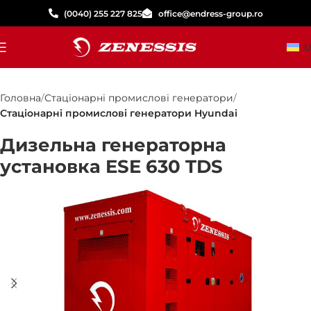
(0040) 255 227 825
office@endress-group.ro
U
Головна
Стаціонарні промислові генератори
Стаціонарні промислові генератори Hyundai
Дизельна генераторна
установка ESE 630 TDS