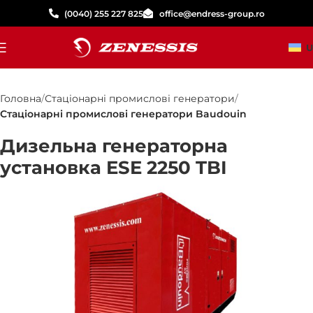
(0040) 255 227 825
office@endress-group.ro
U
Головна
Стаціонарні промислові генератори
Стаціонарні промислові генератори Baudouin
Дизельна генераторна
установка ESE 2250 TBI