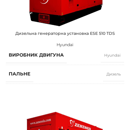
ПОТУЖНІСТЬ (КВА)
3100 / 2790
ПОТУЖНІСТЬ (КВТ)
2480 / 2232
Дизельна генераторна установка ESE 510 TDS
Hyundai
ЗРАЗКОВИЙ
ZEN 3100 TBI
ВИРОБНИК ДВИГУНА
Hyundai
БРЕНДІ
Baudouin
ПАЛЬНЕ
Дизель
КОЕФІЦІЄНТ ПОТУЖНОСТІ
0,8
ШВИДКІСТЬ
1500 RPM