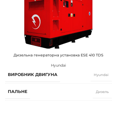
СИЛА СТРУМУ
665
СТАНДАРТНА НАПРУГА
400 / 230 V
ПОТУЖНІСТЬ (КВА)
510 / 459
ПОТУЖНІСТЬ (КВТ)
408 / 367
Дизельна генераторна установка ESE 410 TDS
Hyundai
ЗРАЗКОВИЙ
ZEN 510 TDH
ВИРОБНИК ДВИГУНА
Hyundai
БРЕНДІ
Hyundai
ПАЛЬНЕ
Дизель
КОЕФІЦІЄНТ ПОТУЖНОСТІ
0,8