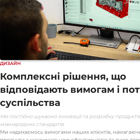
ДИЗАЙН
Комплексні рішення, що
відповідають вимогам і по
суспільства
Ми постійно шукаємо інновації та розробку продуктів
міжнародних стандартів.
Ми надихаємось вимогами наших клієнтів, намагаюч
продукти з максимальною ефективністю та дуже до