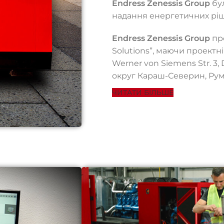
Endress Zenessis Group
бул
надання енергетичних ріш
Endress Zenessis Group
про
Solutions”, маючи проектн
Werner von Siemens Str. 3, 
округ Караш-Северин, Рум
ЧИТАТИ БІЛЬШЕ