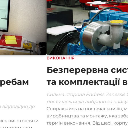
ВИКОНАННЯ
Безперервна сис
требам
та комплектації 
Сильна сторона Endress Zenessis 
постачальників вибрано за найс
 відповідно до
Спираючись на постачальників, 
виробництва та монтажу, яка забе
ись виготовляти
термін виконання. Від шасі, корпу
вгим терміном