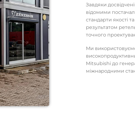
Завдяки досвідченій
відомими постача
стандарти якості т
результатом ретель
точного проектуван
Ми використовуємо
високопродуктивних
Mitsubishi до генер
міжнародними станд