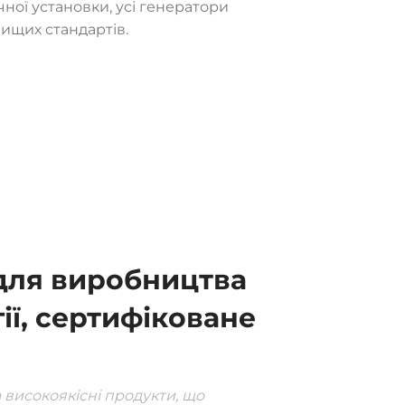
ної установки, усі генератори
ищих стандартів.
для виробництва
ії, сертифіковане
 високоякісні продукти, що