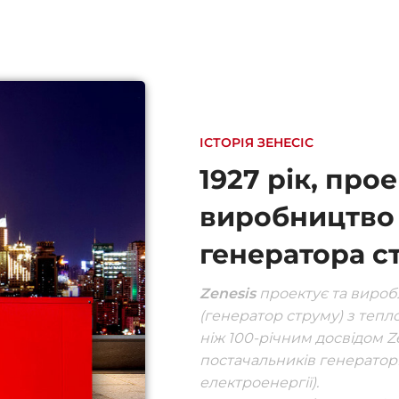
ІСТОРІЯ ЗЕНЕСІС
1927 рік, про
виробництво
генератора с
Zenesis
проектує та вироб
(генератор струму) з тепл
ніж 100-річним досвідом Z
постачальників генератор
електроенергії).