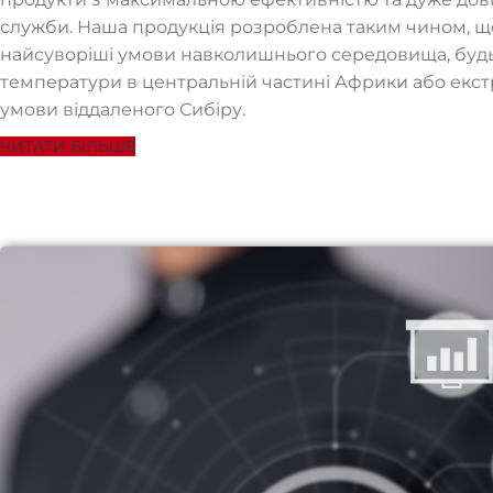
служби. Наша продукція розроблена таким чином, 
найсуворіші умови навколишнього середовища, будь
температури в центральній частині Африки або екст
умови віддаленого Сибіру.
ЧИТАТИ БІЛЬШЕ