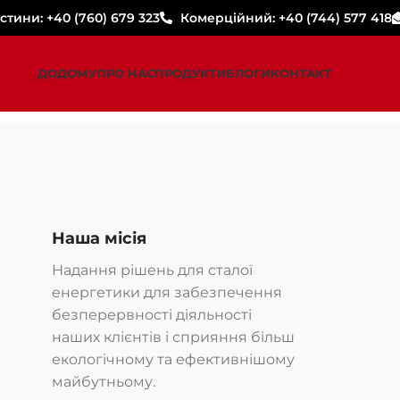
стини: +40 (760) 679 323
Комерційний: +40 (744) 577 418
ДОДОМУ
ПРО НАС
ПРОДУКТИ
БЛОГИ
КОНТАКТ
Наша місія
Надання рішень для сталої
енергетики для забезпечення
безперервності діяльності
наших клієнтів і сприяння більш
екологічному та ефективнішому
майбутньому.