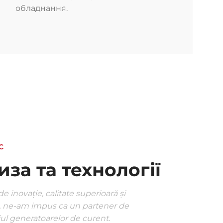
обладнання.
С
за та технології
e inovație, calitate superioară și
, ne-am impus ca un partener de
ul generatoarelor de curent.