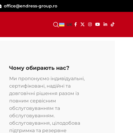
office@endress-group.ro
СТАТИ ДИЛЕРОМ
UK
Чому обирають нас?
Ми пропонуємо індивідуальні,
сертифіковані, надійні та
довговічні рішення разом із
повним сервісним
обслуговуванням та
обслуговуванням.
обслуговування, цілодобова
підтримка та резервне