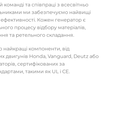
 команді та співпраці з всесвітньо
льниками ми забезпечуємо найвищі
а ефективності. Кожен генератор є
ного процесу відбору матеріалів,
ня та ретельного складання.
 найкращі компоненти, від
 двигунів Honda, Vanguard, Deutz або
аторів, сертифікованих за
артами, такими як UL і CE.