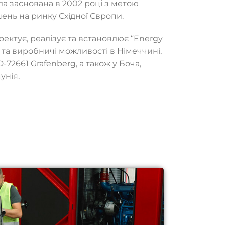
а заснована в 2002 році з метою
ень на ринку Східної Європи.
ектує, реалізує та встановлює “Energy
і та виробничі можливості в Німеччині,
D-72661 Grafenberg, а також у Боча,
унія.