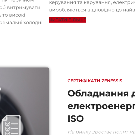
керування та керування, електрич
щоб витримувати
виробляються відповідно до найв
 то високі
ЧИТАТИ БІЛЬШЕ
ремальні холодні
СЕРТИФІКАТИ ZENESSIS
Обладнання 
електроенерг
ISO
На ринку зростає попит на