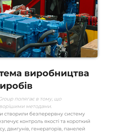
тема виробництва
виробів
Group полягає в тому, що
уворішими методами.
ми створили безперервну систему
зпечує контроль якості та короткий
су, двигунів, генераторів, панелей