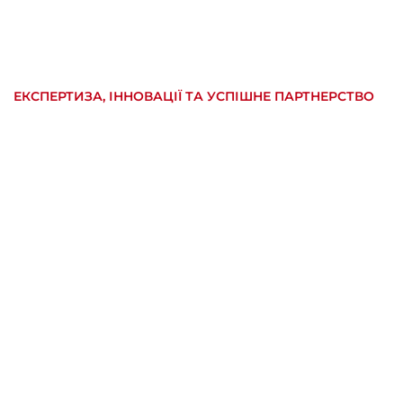
ЕКСПЕРТИЗА, ІННОВАЦІЇ ТА УСПІШНЕ ПАРТНЕРСТВО
Ефективність,
перевірена у всьому
Протягом багатьох років
Endress Zenessis Group
на
великий досвід у наданні надійних енергетичних р
визнаним іменем на міжнародних ринках.
ЗВ'ЯЖІТЬСЯ З НАМИ