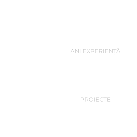
100
+
ANI EXPERIENȚĂ
 світі
40,000
+
копичила
ішень, ставши
PROIECTE