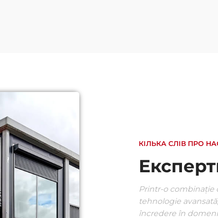
КІЛЬКА СЛІВ ПРО НА
Експерти
Printr-o combinație d
tehnologie avansată
încredere în domeni