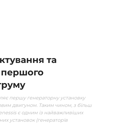
ектування та
 першого
труму
ляє першу генераторну установку
овим двигуном. Таким чином, з більш
enessis є одним із найважливіших
них установок (генераторів