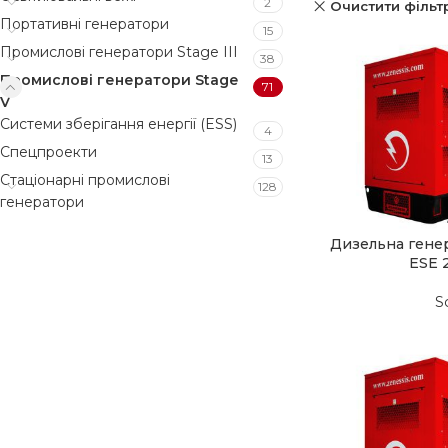
2
Очистити фільт
Портативні генератори
15
Промислові генератори Stage III
38
Промислові генератори Stage
71
V
Системи зберігання енергії (ESS)
4
Спецпроекти
13
Стаціонарні промислові
128
генератори
Дизельна гене
ESE 
S