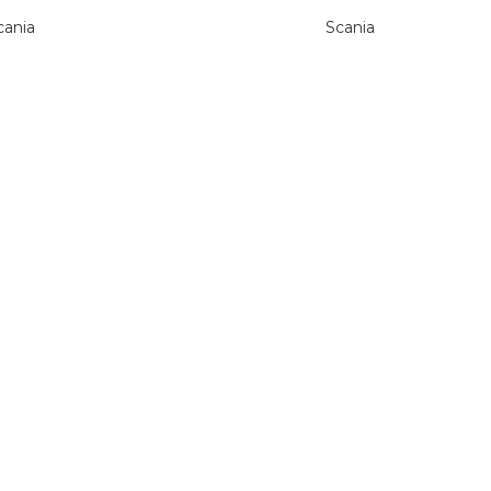
cania
Scania