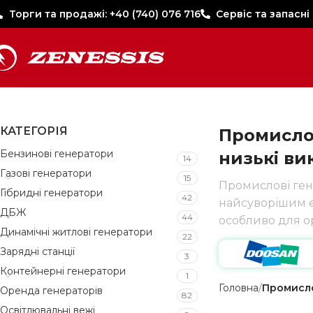
Торги та продажі: +40 (740) 076 716
Сервіс та запасні
КАТЕГОРІЯ
Промислов
Бензинові генератори
низькі ви
14
Газові генератори
15
Промислові ген
Гібридні генератори
42
найсуворішим є
ДБЖ
44
особливо для о
Динамічні житлові генератори
22
Зарядні станції
3
Контейнерні генератори
1
Головна
Промисло
Оренда генераторів
82
Освітлювальні вежі