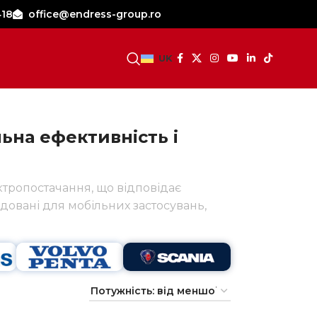
418
office@endress-group.ro
СТАТИ ДИЛЕРОМ
UK
ьна ефективність і
ктропостачання, що відповідає
вані для мобільних застосувань,