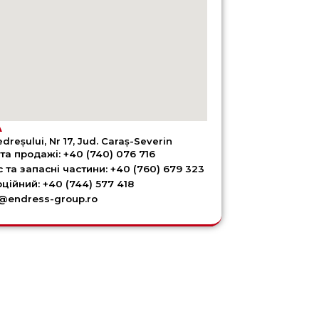
A
edreșului, Nr 17, Jud. Caraș-Severin
та продажі: +40 (740) 076 716
с та запасні частини: +40 (760) 679 323
ційний: +40 (744) 577 418
e@endress-group.ro