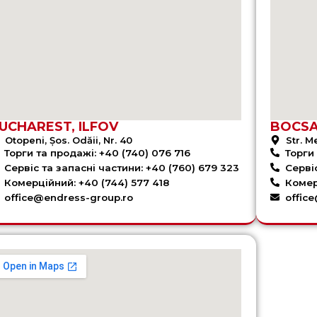
UCHAREST, ILFOV
BOCS
Otopeni, Șos. Odăii, Nr. 40
Str. M
Торги та продажі: +40 (740) 076 716
Торги 
Сервіс та запасні частини: +40 (760) 679 323
Серві
Комерційний: +40 (744) 577 418
Комер
office@endress-group.ro
offic