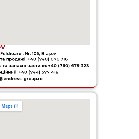
OV
Feldioarei, Nr. 106, Brașov
та продажі: +40 (740) 076 716
с та запасні частини: +40 (760) 679 323
ційний: +40 (744) 577 418
e@endress-group.ro