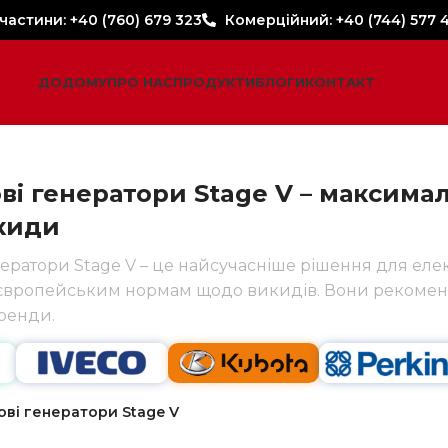
 частини: +40 (760) 679 323
Комерційний: +40 (744) 577 
ДОДОМУ
ПРО НАС
ПРОДУКТИ
БЛОГИ
КОНТАКТ
і генератори Stage V – максимал
киди
ератори Stage V – це найсучасніше рішення для еле
вропейським нормам щодо викидів. Вони рекомендо
ренди.
ві генератори Stage V