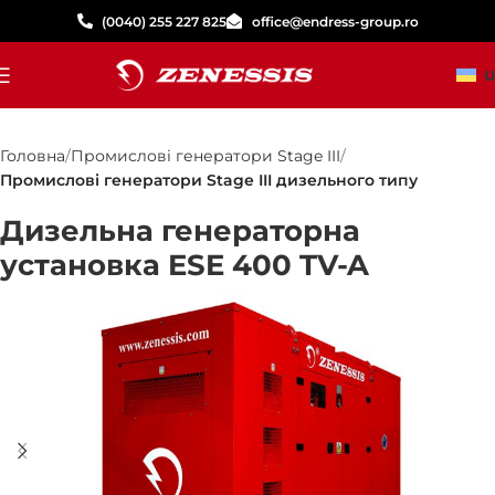
(0040) 255 227 825
office@endress-group.ro
U
Головна
Промислові генератори Stage III
Промислові генератори Stage III дизельного типу
Дизельна генераторна
установка ESE 400 TV-A