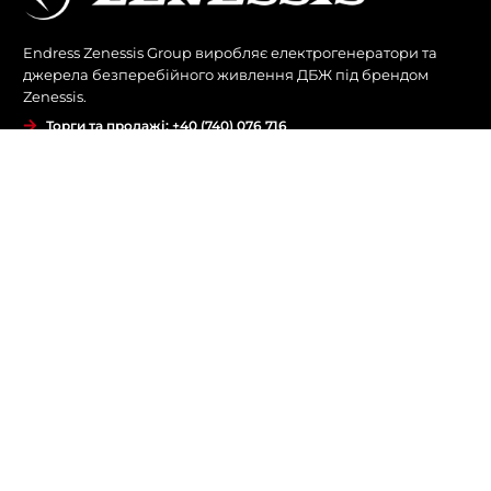
Endress Zenessis Group виробляє електрогенератори та
джерела безперебійного живлення ДБЖ під брендом
Zenessis.
Торги та продажі: +40 (740) 076 716
Сервіс та запасні частини: +40 (760) 679 323
Комерційний: +40 (744) 577 418
office@endress-group.ro
КОМПАНІЯ
Про нас
Історичний
Продукти
БЛОГИ
контакт