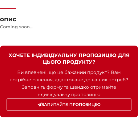
ШВИДКІСТЬ
1500 RPM
опис
Coming soon...
СИЛА СТРУМУ
652,5
СТАНДАРТНА НАПРУГА
400 / 230 V
ХОЧЕТЕ ІНДИВІДУАЛЬНУ ПРОПОЗИЦІЮ ДЛЯ
ЦЬОГО ПРОДУКТУ?
ПОТУЖНІСТЬ (КВА)
500 / 450
Ви впевнені, що це бажаний продукт? Вам
потрібне рішення, адаптоване до ваших потреб?
Заповніть форму та швидко отримайте
ПОТУЖНІСТЬ (КВТ)
400 / 360
індивідуальну пропозицію!
ЗАПИТАЙТЕ ПРОПОЗИЦІЮ
ЗРАЗКОВИЙ
ZEN 500 TBIA
БРЕНДІ
Baudouin