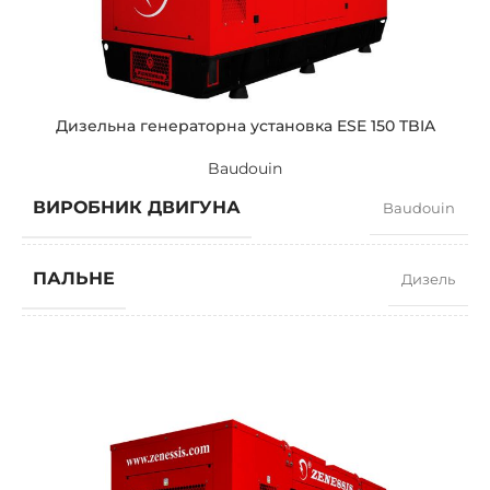
ПОТУЖНІСТЬ (КВА)
460/414
ПОТУЖНІСТЬ (КВТ)
368/331
Дизельна генераторна установка ESE 150 TBIA
Baudouin
ЗРАЗКОВИЙ
ZEN 460 TV-A
ВИРОБНИК ДВИГУНА
Baudouin
БРЕНДІ
Volvo
ПАЛЬНЕ
Дизель
КОЕФІЦІЄНТ ПОТУЖНОСТІ
0,8
ШВИДКІСТЬ
1500 RPM