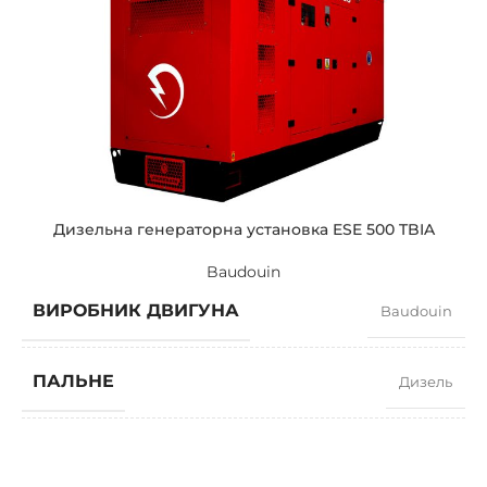
СИЛА СТРУМУ
195
СТАНДАРТНА НАПРУГА
400 / 230 V
ПОТУЖНІСТЬ (КВА)
150 / 135
ПОТУЖНІСТЬ (КВТ)
120 / 108
Дизельна генераторна установка ESE 500 TBIA
Baudouin
ЗРАЗКОВИЙ
ZEN 150 TBIA
ВИРОБНИК ДВИГУНА
Baudouin
БРЕНДІ
Baudouin
ПАЛЬНЕ
Дизель
КОЕФІЦІЄНТ ПОТУЖНОСТІ
0,8