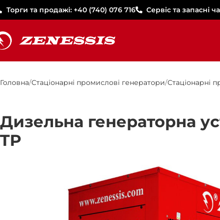
Торги та продажі: +40 (740) 076 716
Сервіс та запасні ча
Головна
Стаціонарні промислові генератори
Стаціонарні п
Дизельна генераторна ус
TP