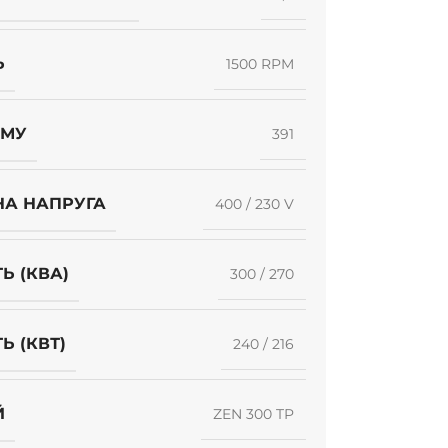
Ь
1500 RPM
УМУ
391
НА НАПРУГА
400 / 230 V
Ь (КВА)
300 / 270
Ь (КВТ)
240 / 216
Й
ZEN 300 TP