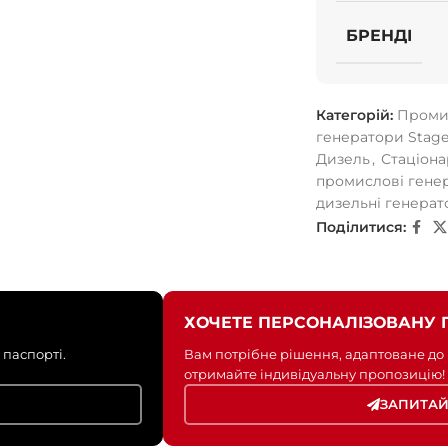
БРЕНДІ
Категорій:
Промис
генератори Stage
Дизель
,
Стаціона
промислові генер
дизельні генерат
Поділитися:
ХОЧЕТЕ ПЕРСОНАЛІЗОВАНУ 
 паспорті.
Вам потрібне рішення, адаптоване до
отримайте індивідуальну пропозицію!
ЗАПИТАЙ