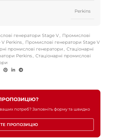
Perkins
лові генератори Stage V
,
Промислові
 V Perkins
,
Промислові генератори Stage V
рні промислові генератори
,
Стаціонарні
атори Perkins
,
Стаціонарні промислові
ори
ПРОПОЗИЦІЮ?
 ваших потреб? Заповніть форму та швидко
ТЕ ПРОПОЗИЦІЮ