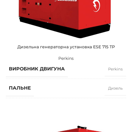
СТАНДАРТНА НАПРУГА
400 / 230 V
ПОТУЖНІСТЬ (КВА)
150 / 135
ПОТУЖНІСТЬ (КВТ)
120 / 108
Дизельна генераторна установка ESE 715 TP
Perkins
ЗРАЗКОВИЙ
ZEN 150 TP
ВИРОБНИК ДВИГУНА
Perkins
БРЕНДІ
Perkins
ПАЛЬНЕ
Дизель
КОЕФІЦІЄНТ ПОТУЖНОСТІ
0,8
ШВИДКІСТЬ
1500 RPM