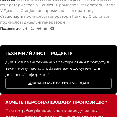
генератори Stage V Perkins
,
Промислові генератори Stage
V Дизель
,
Стаціонарні промислові генератори
,
Стаціонарні промислові генератори Perkins
,
Стаціонарні
промислові дизельні генератори
Поділитися:
ТЕХНІЧНИЙ ЛИСТ ПРОДУКТУ
Дивіться повні технічні характеристики продукту в
технічному паспорті. Завантажте документ для
детальної інформації!
ЗАВАНТАЖИТИ ТЕХНІЧНІ ДАНІ
ХОЧЕТЕ ПЕРСОНАЛІЗОВАНУ ПРОПОЗИЦІЮ?
Вам потрібне рішення, адаптоване до ваших