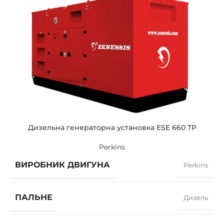
СИЛА СТРУМУ
933
СТАНДАРТНА НАПРУГА
400 / 230 V
ПОТУЖНІСТЬ (КВА)
715 / 643
ПОТУЖНІСТЬ (КВТ)
572 / 514
Дизельна генераторна установка ESE 660 TP
Perkins
ЗРАЗКОВИЙ
ZEN 715 TP
ВИРОБНИК ДВИГУНА
Perkins
БРЕНДІ
Perkins
ПАЛЬНЕ
Дизель