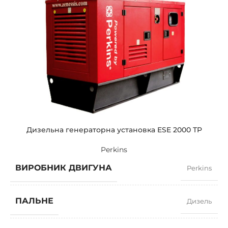
СИЛА СТРУМУ
1794
СТАНДАРТНА НАПРУГА
400 / 230 V
ПОТУЖНІСТЬ (КВА)
1375 / 1237
ПОТУЖНІСТЬ (КВТ)
1100 / 990
Дизельна генераторна установка ESE 2000 TP
Perkins
ЗРАЗКОВИЙ
ZEN 1375 TP
ВИРОБНИК ДВИГУНА
Perkins
БРЕНДІ
Perkins
ПАЛЬНЕ
Дизель