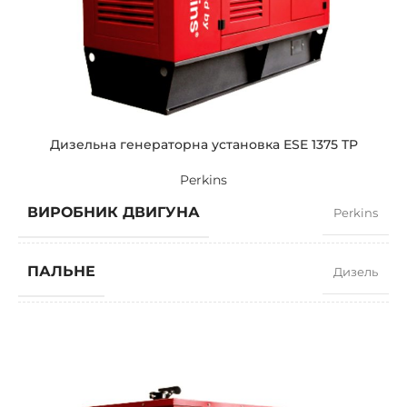
СТАНДАРТНА НАПРУГА
400 / 230 V
ПОТУЖНІСТЬ (КВА)
550 / 495
ПОТУЖНІСТЬ (КВТ)
440 / 396
Дизельна генераторна установка ESE 1375 TP
Perkins
ЗРАЗКОВИЙ
ZEN 550 TP
ВИРОБНИК ДВИГУНА
Perkins
БРЕНДІ
Perkins
ПАЛЬНЕ
Дизель
КОЕФІЦІЄНТ ПОТУЖНОСТІ
0,8
ШВИДКІСТЬ
1500 RPM