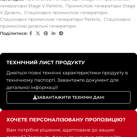
генератори Stage V Perkins
,
Промислові генератори Stage
V Дизель
,
Стаціонарні промислові генератори
,
Стаціонарні промислові генератори Perkins
,
Стаціонарні
промислові дизельні генератори
Поділитися:
ТЕХНІЧНИЙ ЛИСТ ПРОДУКТУ
Дивіться повні технічні характеристики продукту в
технічному паспорті. Завантажте документ для
детальної інформації!
ЗАВАНТАЖИТИ ТЕХНІЧНІ ДАНІ
ХОЧЕТЕ ПЕРСОНАЛІЗОВАНУ ПРОПОЗИЦІЮ?
Вам потрібне рішення, адаптоване до ваших