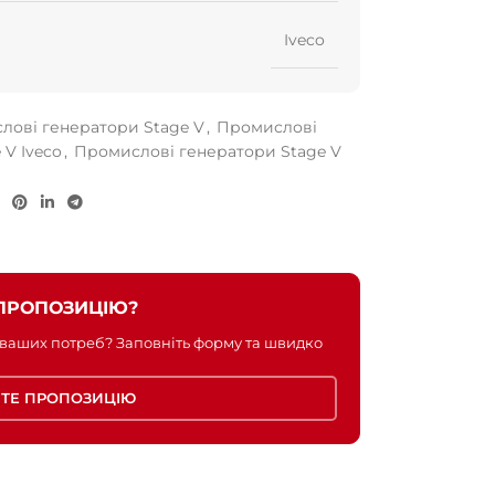
Iveco
лові генератори Stage V
,
Промислові
 V Iveco
,
Промислові генератори Stage V
ПРОПОЗИЦІЮ?
 ваших потреб? Заповніть форму та швидко
ТЕ ПРОПОЗИЦІЮ