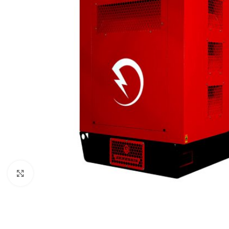
Клацніть, щоб збільшити