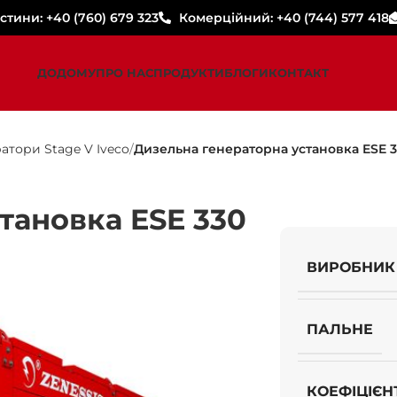
стини: +40 (760) 679 323
Комерційний: +40 (744) 577 418
ДОДОМУ
ПРО НАС
ПРОДУКТИ
БЛОГИ
КОНТАКТ
атори Stage V Iveco
Дизельна генераторна установка ESE 33
тановка ESE 330
ВИРОБНИК
ПАЛЬНЕ
КОЕФІЦІЄН