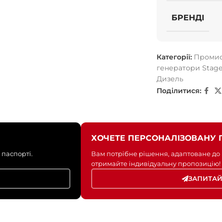
БРЕНДІ
Категорії:
Промис
генератори Stage
Дизель
Поділитися:
ХОЧЕТЕ ПЕРСОНАЛІЗОВАНУ 
 паспорті.
Вам потрібне рішення, адаптоване до
отримайте індивідуальну пропозицію!
ЗАПИТАЙ