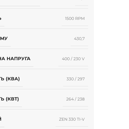
Ь
1500 RPM
УМУ
430,7
НА НАПРУГА
400 / 230 V
Ь (КВА)
330 / 297
Ь (КВТ)
264 / 238
Й
ZEN 330 TI-V