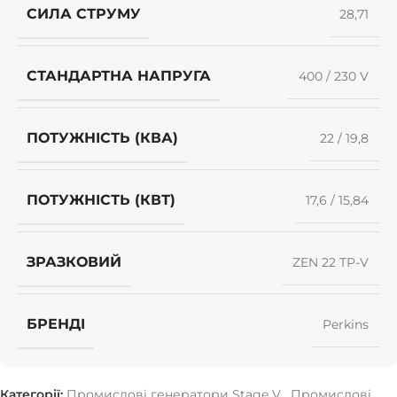
СИЛА СТРУМУ
28,71
СТАНДАРТНА НАПРУГА
400 / 230 V
ПОТУЖНІСТЬ (КВА)
22 / 19,8
ПОТУЖНІСТЬ (КВТ)
17,6 / 15,84
ЗРАЗКОВИЙ
ZEN 22 TP-V
БРЕНДІ
Perkins
Категорії:
Промислові генератори Stage V
,
Промислові