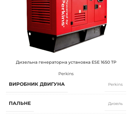
СИЛА СТРУМУ
508
СТАНДАРТНА НАПРУГА
400 / 230 V
ПОТУЖНІСТЬ (КВА)
390 / 351
ПОТУЖНІСТЬ (КВТ)
312 / 280
Дизельна генераторна установка ESE 1650 TP
Perkins
ЗРАЗКОВИЙ
ZEN 390 TP
ВИРОБНИК ДВИГУНА
Perkins
БРЕНДІ
Perkins
ПАЛЬНЕ
Дизель
КОЕФІЦІЄНТ ПОТУЖНОСТІ
0,8