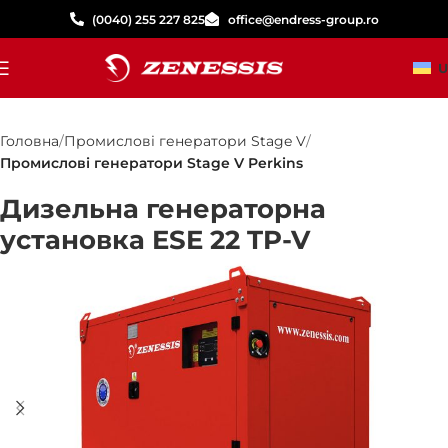
(0040) 255 227 825
office@endress-group.ro
U
Головна
Промислові генератори Stage V
Промислові генератори Stage V Perkins
Дизельна генераторна
установка ESE 22 TP-V