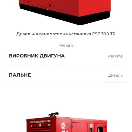
ПОТУЖНІСТЬ (КВА)
250 / 225
ПОТУЖНІСТЬ (КВТ)
200 / 180
Дизельна генераторна установка ESE 390 TP
Perkins
ЗРАЗКОВИЙ
ZEN 250 TP
ВИРОБНИК ДВИГУНА
Perkins
БРЕНДІ
Perkins
ПАЛЬНЕ
Дизель
КОЕФІЦІЄНТ ПОТУЖНОСТІ
0,8
ШВИДКІСТЬ
1500 RPM