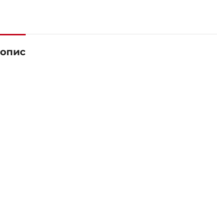
ПОТУЖНІСТЬ (КВТ)
18
ЗРАЗКОВИЙ
ZEN 400 YS
опис
БРЕНДІ
Yanmar