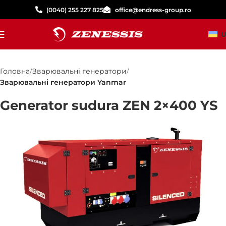
(0040) 255 227 825
office@endress-group.ro
U
Головна
Зварювальні генератори
Зварювальні генератори Yanmar
Generator sudura ZEN 2×400 YS