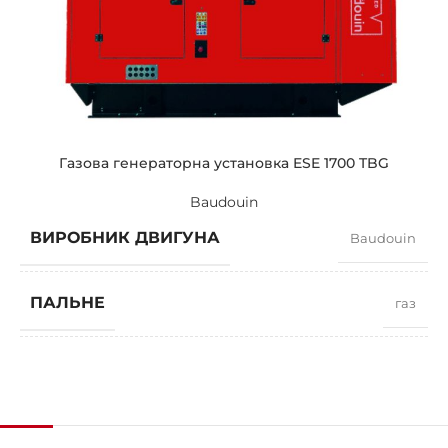
СТАНДАРТНА НАПРУГА
400 / 230 V
ПОТУЖНІСТЬ (КВА)
85 / 76,5
ПОТУЖНІСТЬ (КВТ)
68 / 61
Газова генераторна установка ESE 1700 TBG
Baudouin
ЗРАЗКОВИЙ
ZEN 85 TBG
ВИРОБНИК ДВИГУНА
Baudouin
БРЕНДІ
Baudouin
ПАЛЬНЕ
газ
КОЕФІЦІЄНТ ПОТУЖНОСТІ
0,8
ШВИДКІСТЬ
1500 RPM