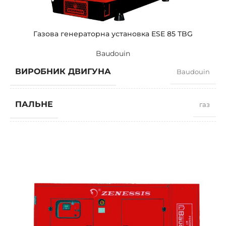
ПОТУЖНІСТЬ (КВТ)
128 / 115
Газова генераторна установка ESE 85 TBG
Baudouin
ЗРАЗКОВИЙ
ZEN 160 TBI
ВИРОБНИК ДВИГУНА
Baudouin
БРЕНДІ
PSI
ПАЛЬНЕ
газ
КОЕФІЦІЄНТ ПОТУЖНОСТІ
0,8
ШВИДКІСТЬ
1500 RPM
СИЛА СТРУМУ
110,9