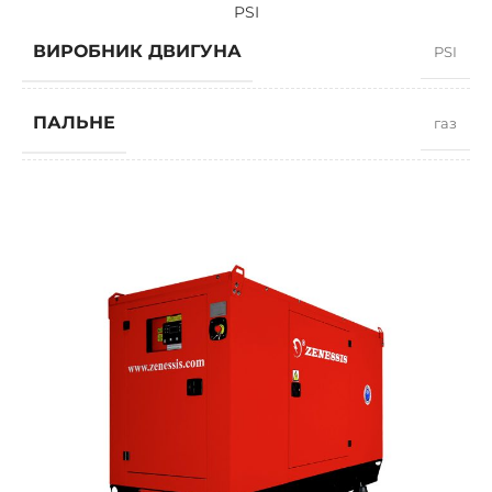
PSI
ВИРОБНИК ДВИГУНА
PSI
ПАЛЬНЕ
газ
КОЕФІЦІЄНТ ПОТУЖНОСТІ
0,8
ШВИДКІСТЬ
1500 RPM
СИЛА СТРУМУ
208,8
СТАНДАРТНА НАПРУГА
400 / 230 V
ПОТУЖНІСТЬ (КВА)
160 / 144