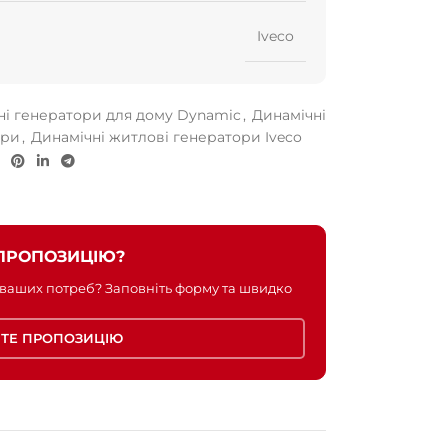
Iveco
ні генератори для дому Dynamic
,
Динамічні
ори
,
Динамічні житлові генератори Iveco
ПРОПОЗИЦІЮ?
 ваших потреб? Заповніть форму та швидко
ТЕ ПРОПОЗИЦІЮ