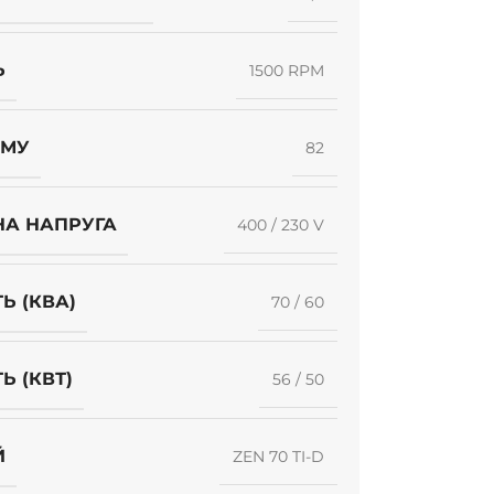
Ь
1500 RPM
УМУ
82
НА НАПРУГА
400 / 230 V
Ь (КВА)
70 / 60
Ь (КВТ)
56 / 50
Й
ZEN 70 TI-D