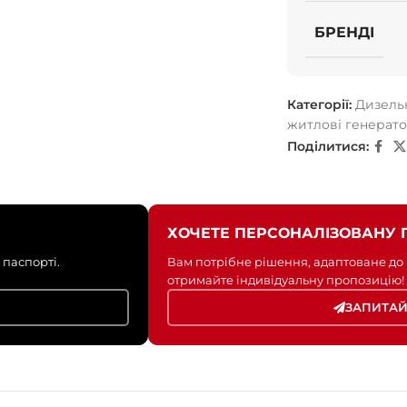
БРЕНДІ
Категорії:
Дизель
житлові генерат
Поділитися:
ХОЧЕТЕ ПЕРСОНАЛІЗОВАНУ 
 паспорті.
Вам потрібне рішення, адаптоване до
отримайте індивідуальну пропозицію!
ЗАПИТАЙ