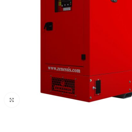
Клацніть, щоб збільшити